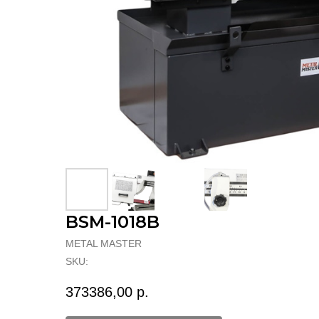
BSM-1018B
METAL MASTER
SKU:
373386,00
р.