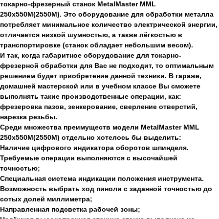
токарно-фрезерный станок MetalMaster MML
250х550М(2550М). Это оборудование для обработки металла
потребляет минимальное количество электрической энергии,
отличается низкой шумностью, а также лёгкостью в
транспортировке (станок обладает небольшим весом).
И так, когда габаритное оборудование для токарно-
фрезерной обработки для Вас не подходит, то оптимальным
решением будет приобретение данной техники. В гараже,
домашней мастерской или в учебном классе Вы сможете
выполнять такие производственные операции, как:
фрезеровка пазов, зенкерование, сверление отверстий,
нарезка резьбы.
Среди множества преимуществ модели MetalMaster MML
250х550М(2550М) отдельно хотелось бы выделить:
Наличие цифрового индикатора оборотов шпинделя.
Требуемые операции выполняются с высочайшей
точностью;
Специальная система индикации положения инструмента.
Возможность выбрать ход пиноли с заданной точностью до
сотых долей миллиметра;
Направленная подсветка рабочей зоны;