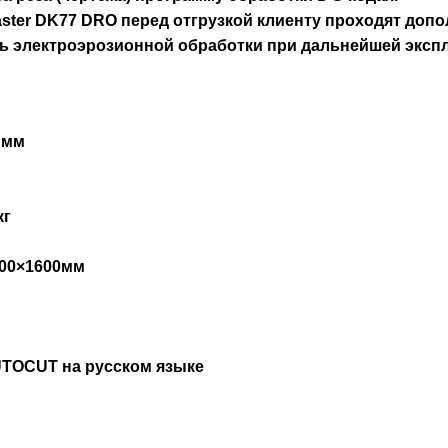
aster DK77 DRO перед отгрузкой клиенту проходят до
ть электроэрозионной обработки при дальнейшей эксп
 мм
кг
900×1600мм
UTOCUT на русском языке