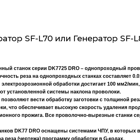
ратор SF-L70 или Генератор SF-L
нный станок серии DK7725 DRO
– однопроходный прово
чность реза на однопроходных станках составляет 0.
ь электроэрозионной обработки достигает 100 мм2/мин
ти от установленной системы наклона проволоки.
позволяют вести обработку заготовки с толщиной реза
ки, что обеспечивает высокую скорость удаления про
онного прожига. Все проволочно-вырезные станки се
анков DK77 DRO оснащены системами ЧПУ, в которых 
а реза (чертежа) программу обработки в G-кодах.