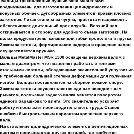
Вальцы трехвалковые ручные MetalMaster MSR
предназначены для изготовления цилиндрических и
конусных обечаек, дугообразных элементов, правки плоских
заготовок. Литая станина из чугуна, простота и надежность
обеспечивают длительный срок службы. Верхний вал
откидывается в сторону для удобного съема заготовки. На
валах предусмотрены канавки для гибки проволоки и прутка.
Зажим заготовки, формирование радиуса и вращение валов
осуществляется вручную.
Вальцы MetalMaster MSR 1308 оснащены верхним валом с
малым диаметром, что позволяет работать с тонкими
стальными листами, обладающими значительной упругостью
и требующими большей степени деформации для получения
изгиба. Вальцы поставляются на сборной ножной опоре.
Зажим заготовки осуществляется единым передвижным
рычагом, положение заднего валка меняется поворотом
единого барашкового винта. Это значительно ускоряет
работу и повышает производительность труда. Станок
снабжен быстросъемным вариантом крепления верхнего
вала.
Изготовление цилиндрических элементов вентиляционных
систем и производство других деталей, где требуется