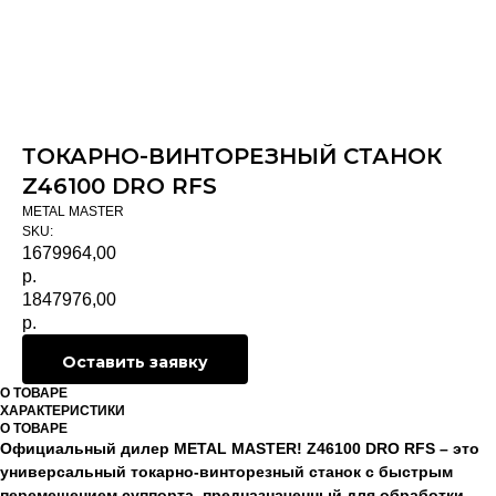
ТОКАРНО-ВИНТОРЕЗНЫЙ СТАНОК
Z46100 DRO RFS
METAL MASTER
SKU:
1679964,00
р.
1847976,00
р.
Оставить заявку
О ТОВАРЕ
ХАРАКТЕРИСТИКИ
О ТОВАРЕ
Официальный дилер METAL MASTER! Z46100 DRO RFS – это
универсальный токарно-винторезный станок c быстрым
перемещением суппорта, предназначенный для обработки