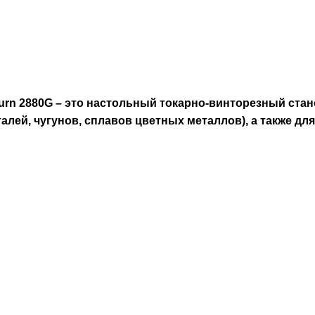
urn 2880G
– это настольный токарно-винторезный стан
алей, чугунов, сплавов цветных металлов), а также д
н