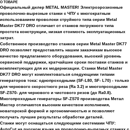
О ТОВАРЕ
Официальный дилер METAL MASTER! Электроэрозионные
проволочно-вырезные станки с ЧПУ с многократным
использованием проволоки струйного типа серии Metal
Master DK77 DRO отличает от станков погружного типа
простота конструкции, низкая стоимость эксплуатационных
затрат.
Собственное производство станков серии Metal Master DK77
DRO позволяет предоставлять нашим заказчикам высокое
качество предлагаемого оборудования, высокий уровень
сервисной поддержки, кратчайшие сроки поставки станков и
комплектующих для их модернизации. Станки Metal Master
DK77 DRO могут комплектоваться следующими типами
генераторов тока: однопроходными (SF-L80, SF- L70) - только
для чернового скоростного реза (Ra 3.2) и многопроходными
SF-ZS70- для чернового и чистового резов (до Ra0.8).
Многопроходные генераторы SF-ZS70 производства Метал
Мастер отличаются высоким качеством исполнения,
новаторской формой и эргономичностью и позволяют
получать лучшие результаты обработки деталей.
Станки могут оснащаться следующими системами ЧПУ:
AutoCut на русском языке на проволочно-вырезных станках с