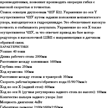
производителями, позволяют производить операции гибки с
высокой скоростью и точностью.
Станок оснащен двухосевым ЧПУ E22. Управление по оси Y
осуществляется ЧПУ путем задания положения механического
упора, находящегося в гидроцилиндре. Это обеспечивает высокую
точность и стабильность результата. Управление по оси X также
осуществляется ЧПУ, за что отвечает привод на базе мотор-
редуктора и высокоточной ШВП с направляющими и датчиком
обратной связи.
ХАРАКТЕРИСТИКИ
Усилие: 40 тонн
Длина рабочего стола: 2000мм
Расстояние между колоннами: 1600мм
Глубина зева: 250мм
Ход пуансона: 100мм
Расстояние между столом и траверсой: 350мм
Скорость рабочая/прямого/обратного хода:15/90/70мм/с
Ход по оси X (задний стол): 600мм
Ход по оси R (ручная регулировка заднего стола по высоте): 100мм
Количество пальцев заднего упора: 2шт
Мощность двигателя: 4кВт
Габаритные размеры: 2100x1600x2150мм