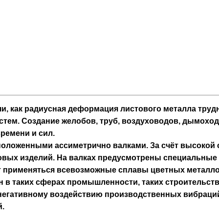
и, как радиусная деформация листового металла труд
стем. Создание желобов, труб, воздуховодов, дымохо
ремени и сил.
положенными ассиметрично валками. За счёт высокой
овых изделий. На валках предусмотрены специальные к
т применяться всевозможные сплавы цветных металлов
 в таких сферах промышленности, таких строительств
 негативному воздействию производственных вибраций
й.