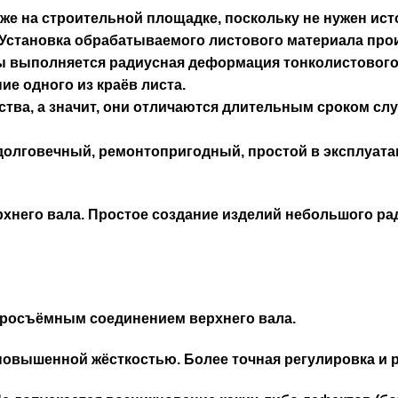
е на строительной площадке, поскольку не нужен ист
 Установка обрабатываемого листового материала пр
 выполняется радиусная деформация тонколистового м
е одного из краёв листа.
ества, а значит, они отличаются длительным сроком с
, долговечный, ремонтопригодный, простой в эксплуат
ерхнего вала. Простое создание изделий небольшого р
росъёмным соединением верхнего вала.
овышенной жёсткостью. Более точная регулировка и р