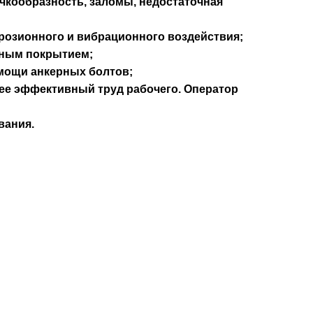
очкообразность, заломы, недостаточная
розионного и вибрационного воздействия;
рным покрытием;
омощи анкерных болтов;
ее эффективный труд рабочего. Оператор
вания.